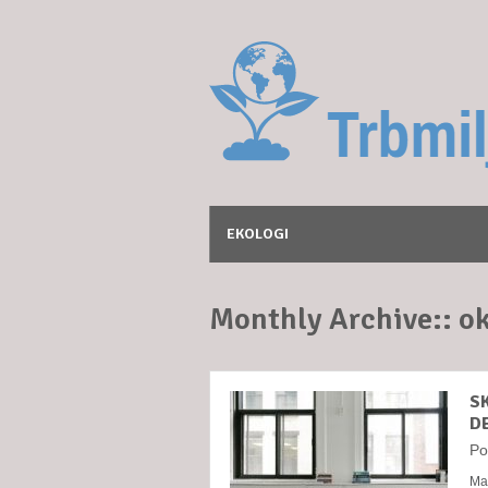
EKOLOGI
Monthly Archive::
ok
S
D
Po
Man