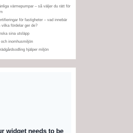
änliga värmepumpar – så väljer du rätt för
em
rtifieringar för fastigheter – vad innebär
 vilka fördelar ger de?
nska sina utsläpp
 och inomhusmiljön
rädgårdsodling hjälper miljön