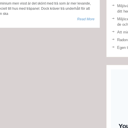
minium men visst är det skönt med trä som är mer levande,
Miljöv
ciell till hus med träpanel. Dock kräver trä underhåll för att
ditt h
n ska
Miljöce
Read More
de och
Att mi
Radon
Egen t