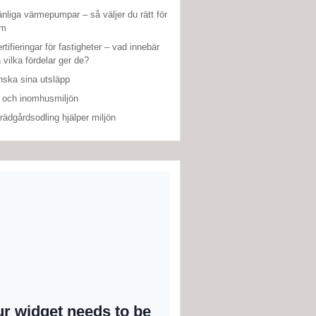
änliga värmepumpar – så väljer du rätt för
em
rtifieringar för fastigheter – vad innebär
 vilka fördelar ger de?
nska sina utsläpp
 och inomhusmiljön
rädgårdsodling hjälper miljön