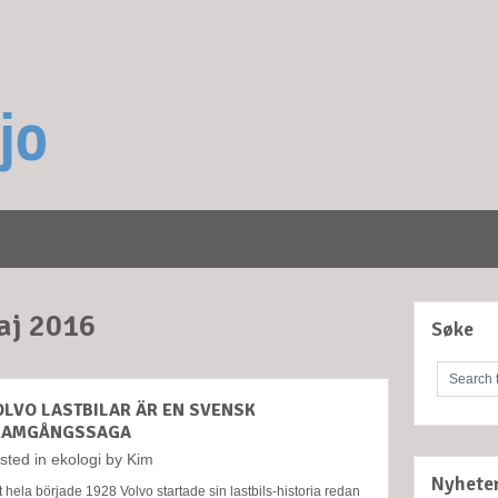
j 2016
Søke
OLVO LASTBILAR ÄR EN SVENSK
RAMGÅNGSSAGA
sted in
ekologi
by
Kim
Nyhete
 hela började 1928 Volvo startade sin lastbils-historia redan