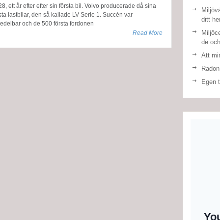
8, ett år efter efter sin första bil. Volvo producerade då sina
Miljöv
sta lastbilar, den så kallade LV Serie 1. Succén var
ditt h
edelbar och de 500 första fordonen
Miljöce
Read More
de och
Att mi
Radon
Egen t