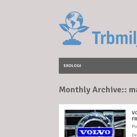
EKOLOGI
Monthly Archive::
ma
V
F
Po
Det