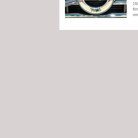
192
för
om