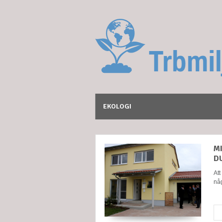
EKOLOGI
M
D
Att
nå