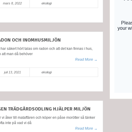
mars 8, 2022
ekologi
ADON OCH INOMHUSMILJÖN
har säkert hört talas om radon och att det kan finnas i hus,
h att man då behöver
Read More →
juli 13, 2021
ekologi
GEN TRÄDGÅRDSODLING HJÄLPER MILJÖN
 vi åker till mataffären och köper en påse morötter så tänker
ofta inte på vad vi då
Read More →