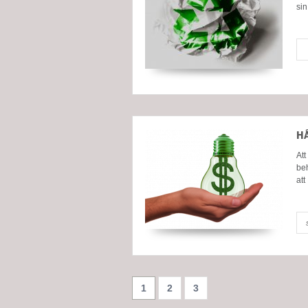
sin
H
Att
beh
att
1
2
3