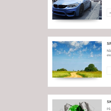
s
S
Någ
ele
S
På 