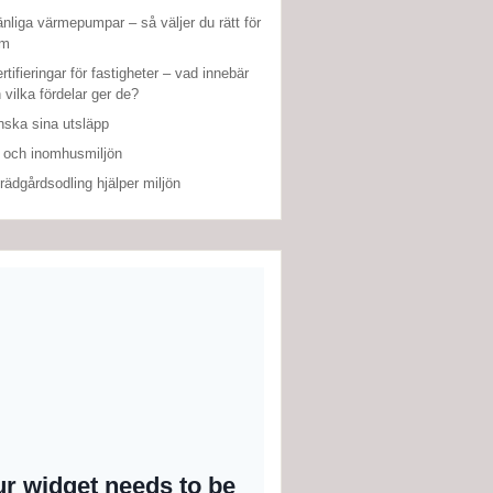
änliga värmepumpar – så väljer du rätt för
em
rtifieringar för fastigheter – vad innebär
 vilka fördelar ger de?
nska sina utsläpp
 och inomhusmiljön
rädgårdsodling hjälper miljön