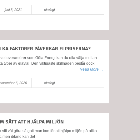
juni 3, 2021
ekologi
ILKA FAKTORER PÅVERKAR ELPRISERNA?
 elleverantörer som Göta Energi kan du ofta välja mellan
ka typer av elavtal. Den viktigaste skillnaden består dock
Read More →
november 6, 2020
ekologi
EM SÄTT ATT HJÄLPA MILJÖN
a vill väl göra så gott man kan för att hjälpa miljön på olika
t, men ibland kan det