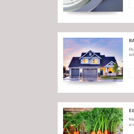
R
Du 
oc
E
När
vi 