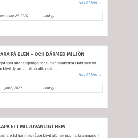
Read More →
eptember 24, 2020
ekologi
PARA PÅ ELEN – OCH DÄRMED MILJÖN
ot som blivit angeläget för alltfler människor i takt med att
n blivit dyrare är att på olika sätt
Read More →
juni 5, 2020
ekologi
KAPA ETT MILJÖVÄNLIGT HEM
senare tid har miljöfrågor blivit allt mer uppmärksammade. I