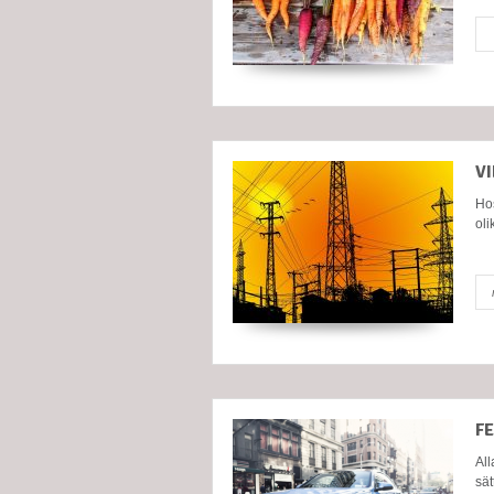
V
Hos
oli
F
All
sät