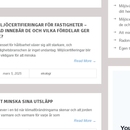
Miljöv
ditt h
Miljöce
ILJÖCERTIFIERINGAR FÖR FASTIGHETER –
de och
AD INNEBÄR DE OCH VILKA FÖRDELAR GER
Att mi
E?
Radon
resset för hållbarhet växer sig allt starkare, och
Egen t
tighetsbranschen är inget undantag. Miljöcertifieringar blir
t viktigare för att minska
Read More →
mars 5, 2025
ekologi
TT MINSKA SINA UTSLÄPP
lever i en tid när klimatförändringarna skenar och att jorden
r varmare och varmare för varje år som
Read More →