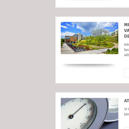
M
V
D
Int
fas
all
A
Vi 
bli