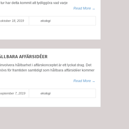
 tur har detta kommit att tydliggöra vad varje
Read More →
oktober 18, 2019
ekologi
ÅLLBARA AFFÄRSIDÉER
 involvera hållbarhet i affärskonceptet är ett lyckat drag. Det
övs för framtiden samtidigt som hållbara affärsidéer kommer
Read More →
september 7, 2019
ekologi