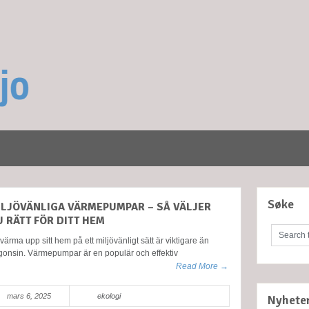
Søke
ILJÖVÄNLIGA VÄRMEPUMPAR – SÅ VÄLJER
U RÄTT FÖR DITT HEM
 värma upp sitt hem på ett miljövänligt sätt är viktigare än
gonsin. Värmepumpar är en populär och effektiv
Read More →
mars 6, 2025
ekologi
Nyhete