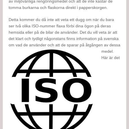
av miljövänliga rengöringsmedel och att de inte kastar de
tomma burkarna och flaskorna direkt i papperskorgen.
Detta kommer du då inte att veta ett dugg om när du bara
ser två olika ISO-nummer flaxa förbi dina ögon på deras
hemsida eller på de bilar de använder. Det du vill veta är att
det klart och tydligt någonstans finns information på svenska
om vad de anv
änder och att de sparar på åtgången av dessa
medel.
Här är det